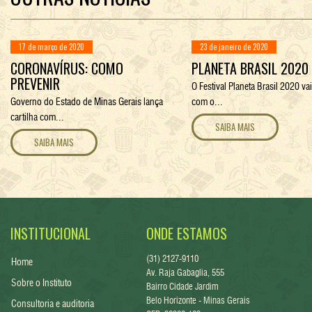
17 de março de 2020
23 de janeiro de 2020
CORONAVÍRUS: COMO
PLANETA BRASIL 2020
PREVENIR
O Festival Planeta Brasil 2020 va
Governo do Estado de Minas Gerais lança
com o...
cartilha com...
SAIBA MAIS
SAIBA MAIS
INSTITUCIONAL
ONDE ESTAMOS
(31) 2127-9110
Home
Av. Raja Gabaglia, 555
Sobre o Instituto
Bairro Cidade Jardim
Belo Horizonte - Minas Gerais
Consultoria e auditoria