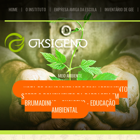
HOME
O INSTITUTO
EMPRESA AMIGA DA ESCOLA
INVENTÁRIO DE GEE
MEIO AMBIENTE
NOTA DE SOLIDARIEDADE E ESCLARECIMENTO
SOBRE O ROMPIMENTO DA BARRAGEM EM
BRUMADINHO - OKSIGENO - EDUCAÇÃO
AMBIENTAL