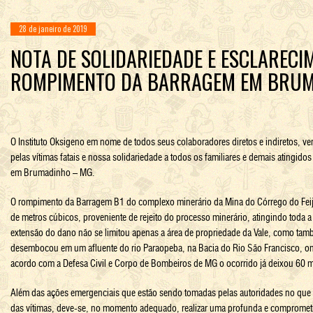
28 de janeiro de 2019
NOTA DE SOLIDARIEDADE E ESCLARECI
ROMPIMENTO DA BARRAGEM EM BRU
O
Instituto Oksigeno
em nome de todos seus colaboradores diretos e indiretos, vem
pelas vítimas fatais e nossa solidariedade a todos os familiares e demais atingi
em Brumadinho – MG.
O rompimento da Barragem B1 do complexo minerário da Mina do Córrego do Fei
de metros cúbicos, proveniente de rejeito do processo minerário, atingindo toda a
extensão do dano não se limitou apenas a área de propriedade da Vale, como ta
desembocou em um afluente do rio Paraopeba, na Bacia do Rio São Francisco, o
acordo com a Defesa Civil e Corpo de Bombeiros de MG o ocorrido já deixou 60 
Além das ações emergenciais que estão sendo tomadas pelas autoridades no que se
das vítimas, deve-se, no momento adequado, realizar uma profunda e comprometi